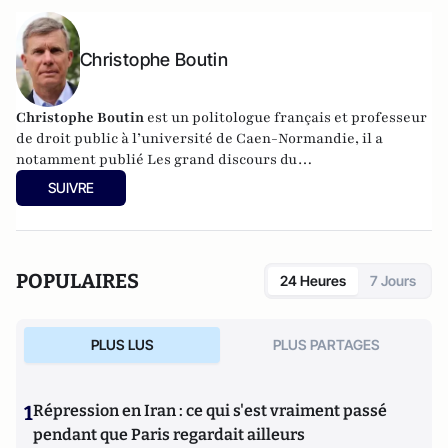
Christophe Boutin
Christophe Boutin
est un politologue français et professeur
de droit public à l’université de Caen-Normandie, il a
notamment publié
Les grand discours du
XXe siècle
(Flammarion 2009) et co-dirigé
Le dictionnaire
SUIVRE
du conservatisme
(Cerf 2017), le
Le dictionnaire des
populismes
(Cerf 2019) et
Le dictionnaire du progressisme
(Seuil 2022). Christophe Boutin est membre de la Fondation
du Pont-Neuf.
POPULAIRES
24 Heures
7 Jours
PLUS LUS
PLUS PARTAGES
1
Répression en Iran : ce qui s'est vraiment passé
pendant que Paris regardait ailleurs