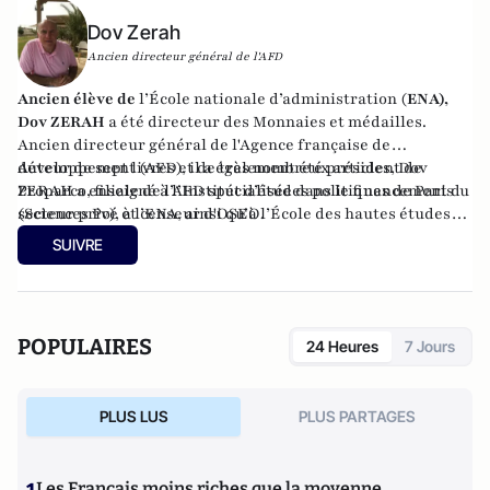
Dov Zerah
Ancien directeur général de l'AFD
Ancien élève de
l’École nationale d’administration (
ENA),
Dov ZERAH
a été directeur des Monnaies et médailles.
Ancien directeur général de l'Agence française de
développement (AFD), il a également été président de
Auteur de sept livres et de très nombreux articles, Dov
Proparco, filiale de l’AFD spécialisée dans le financement du
ZERAH a enseigné à l’Institut d’études politiques de Paris
secteur privé et censeur d'OSEO.
(Sciences Po), à l’ENA, ainsi qu’à l’École des hautes études
commerciales de Paris (HEC). Conseiller municipal de
SUIVRE
Neuilly-sur-Seine de 2008 à 2014, et à nouveau depuis 2020.
Administrateur du Consistoire de Paris de 1998 à 2006 et de
2010 à 2018, il en a été le président en 2010.
POPULAIRES
24 Heures
7 Jours
PLUS LUS
PLUS PARTAGES
Les Français moins riches que la moyenne