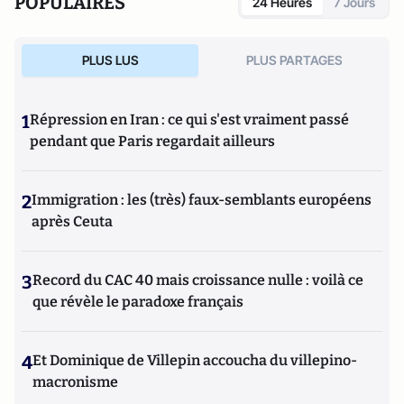
POPULAIRES
24 Heures
7 Jours
PLUS LUS
PLUS PARTAGES
1
Répression en Iran : ce qui s'est vraiment passé
pendant que Paris regardait ailleurs
2
Immigration : les (très) faux-semblants européens
après Ceuta
3
Record du CAC 40 mais croissance nulle : voilà ce
que révèle le paradoxe français
4
Et Dominique de Villepin accoucha du villepino-
macronisme