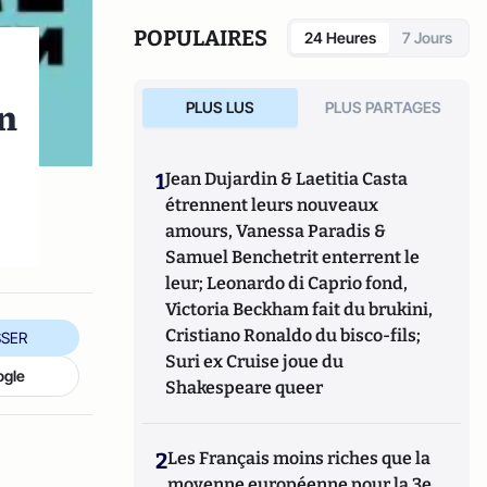
POPULAIRES
24 Heures
7 Jours
un
PLUS LUS
PLUS PARTAGES
1
Jean Dujardin & Laetitia Casta
étrennent leurs nouveaux
amours, Vanessa Paradis &
Samuel Benchetrit enterrent le
leur; Leonardo di Caprio fond,
Victoria Beckham fait du brukini,
Cristiano Ronaldo du bisco-fils;
SER
Suri ex Cruise joue du
ogle
Shakespeare queer
2
Les Français moins riches que la
moyenne européenne pour la 3e