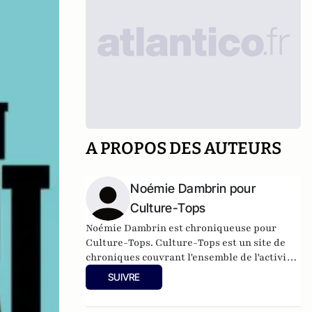
A PROPOS DES AUTEURS
Noémie Dambrin pour
Culture-Tops
Noémie Dambrin est chroniqueuse pour
Culture-Tops. Culture-Tops est un site de
chroniques couvrant l'ensemble de l'activité
culturelle (théâtre, One Man Shows, opéras,
SUIVRE
ballets, spectacles divers, cinéma, expos,
livres, etc.).