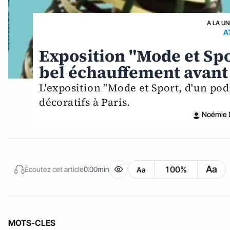
A LA UN
A
Exposition "Mode et Spor
bel échauffement avant
L'exposition "Mode et Sport, d'un pod
décoratifs à Paris.
Noémie 
Aa
100%
Écoutez cet article
0:00min
Aa
MOTS-CLES