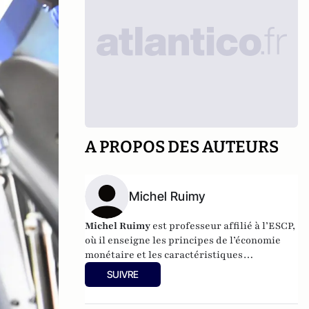
A PROPOS DES AUTEURS
Michel Ruimy
Michel Ruimy
est professeur affilié à l’ESCP,
où il enseigne les principes de l’économie
monétaire et les caractéristiques
fondamentales des marchés de capitaux.
SUIVRE