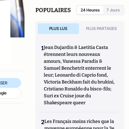
POPULAIRES
24 Heures
7 Jours
PLUS LUS
PLUS PARTAGES
1
Jean Dujardin & Laetitia Casta
étrennent leurs nouveaux
amours, Vanessa Paradis &
Samuel Benchetrit enterrent le
leur; Leonardo di Caprio fond,
Victoria Beckham fait du brukini,
SER
Cristiano Ronaldo du bisco-fils;
ogle
Suri ex Cruise joue du
Shakespeare queer
2
Les Français moins riches que la
moyenne européenne pour la 3e