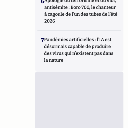
6
Apologie du terrorisme et du viol,
antisémite : Boro 700, le chanteur
à cagoule de l’un des tubes de l’été
2026
7
Pandémies artificielles : l’IA est
désormais capable de produire
des virus qui n’existent pas dans
la nature