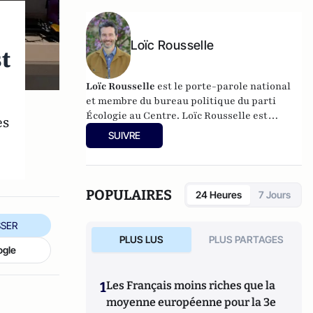
Loïc Rousselle
st
Loïc Rousselle
est le porte-parole national
et membre du bureau politique du parti
Écologie au Centre. Loïc Rousselle est
es
professeur de physique.
SUIVRE
POPULAIRES
24 Heures
7 Jours
SER
PLUS LUS
PLUS PARTAGES
ogle
1
Les Français moins riches que la
moyenne européenne pour la 3e