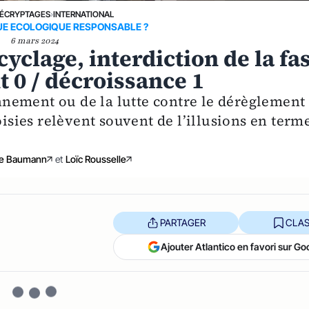
ÉCRYPTAGES
›
INTERNATIONAL
UE ECOLOGIQUE RESPONSABLE ?
6 mars 2024
yclage, interdiction de la fa
 0 / décroissance 1
ronnement ou de la lutte contre le dérèglement
oisies relèvent souvent de l’illusions en term
re Baumann
et
Loïc Rousselle
PARTAGER
CLAS
Ajouter Atlantico en favori sur Go