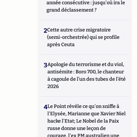
année consécutive : jusqu'où ira le
grand déclassement ?
2
Cette autre crise migratoire
(semi-orchestrée) qui se profile
après Ceuta
3
Apologie du terrorisme et du viol,
antisémite : Boro 700, le chanteur
à cagoule de l’un des tubes de l’été
2026
4
Le Point révèle ce qu'on sniffe à
l'Elysée, Marianne que Xavier Niel
hacke l'Etat; Le Nobel de la Paix
russe donne une leçon de
courage, l'ex PM australien une