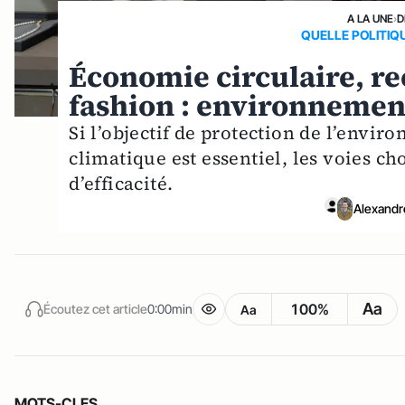
A LA UNE
›
D
QUELLE POLITIQ
Économie circulaire, rec
fashion : environnement
Si l’objectif de protection de l’envi
climatique est essentiel, les voies ch
d’efficacité.
Alexand
Aa
100%
Écoutez cet article
0:00min
Aa
MOTS-CLES