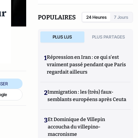
ur
POPULAIRES
24 Heures
7 Jours
PLUS LUS
PLUS PARTAGES
1
Répression en Iran : ce qui s'est
vraiment passé pendant que Paris
regardait ailleurs
SER
2
Immigration : les (très) faux-
ogle
semblants européens après Ceuta
3
Et Dominique de Villepin
accoucha du villepino-
macronisme