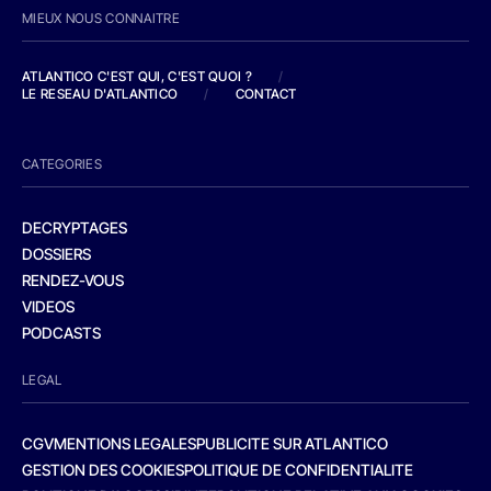
MIEUX NOUS CONNAITRE
ATLANTICO C'EST QUI, C'EST QUOI ?
/
LE RESEAU D'ATLANTICO
/
CONTACT
CATEGORIES
DECRYPTAGES
DOSSIERS
RENDEZ-VOUS
VIDEOS
PODCASTS
LEGAL
CGV
MENTIONS LEGALES
PUBLICITE SUR ATLANTICO
GESTION DES COOKIES
POLITIQUE DE CONFIDENTIALITE