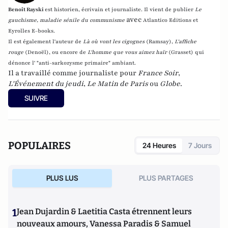
Benoît Rayski
est historien, écrivain et journaliste. Il vient de publier
Le
avec
gauchisme, maladie sénile du communisme
Atlantico Editions et
Eyrolles E-books.
Il est également l'auteur de
Là où vont les cigognes
(Ramsay),
L'affiche
rouge
(Denoël), ou encore de
L'homme que vous aimez haïr
(Grasset)
qui
dénonce l' "anti-sarkozysme primaire" ambiant.
Il a travaillé comme journaliste pour
France Soir
,
L'Événement du jeudi
,
Le Matin de Paris
ou
Globe
.
SUIVRE
POPULAIRES
24 Heures
7 Jours
PLUS LUS
PLUS PARTAGES
1
Jean Dujardin & Laetitia Casta étrennent leurs
nouveaux amours, Vanessa Paradis & Samuel