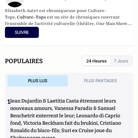
Elisabeth Autet est chroniqueuse pour Culture-
Tops.
Culture-Tops
est un site de chroniques couvrant
l'ensemble de l'activité culturelle (théâtre, One Man Shows,
opéras, ballets, spectacles divers, cinéma, expos, livres,
SUIVRE
etc.).
POPULAIRES
24 Heures
7 Jours
PLUS LUS
PLUS PARTAGES
1
Jean Dujardin & Laetitia Casta étrennent leurs
nouveaux amours, Vanessa Paradis & Samuel
Benchetrit enterrent le leur; Leonardo di Caprio
fond, Victoria Beckham fait du brukini, Cristiano
Ronaldo du bisco-fils; Suri ex Cruise joue du
Shakespeare queer