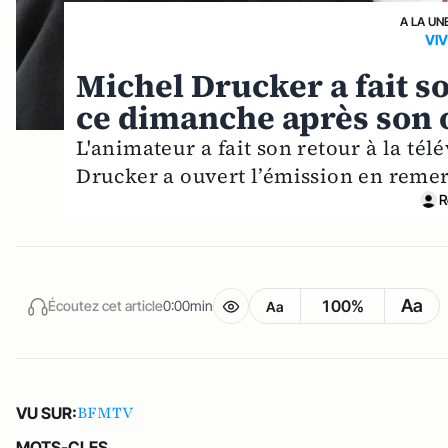
A LA UN
VI
Michel Drucker a fait so
ce dimanche après son 
L'animateur a fait son retour à la t
Drucker a ouvert l’émission en remer
R
Aa
100%
Écoutez cet article
0:00min
Aa
BFMTV
VU SUR:
MOTS-CLES