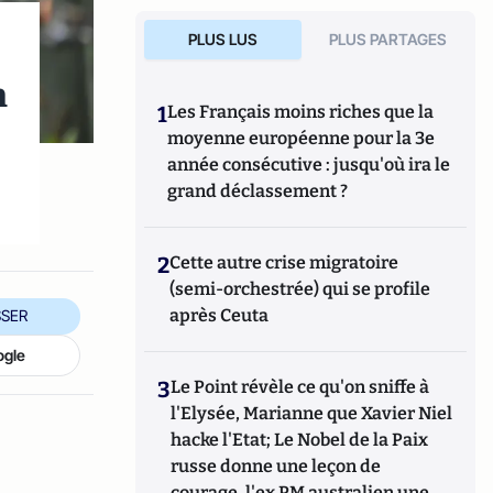
PLUS LUS
PLUS PARTAGES
n
1
Les Français moins riches que la
moyenne européenne pour la 3e
année consécutive : jusqu'où ira le
grand déclassement ?
2
Cette autre crise migratoire
(semi-orchestrée) qui se profile
après Ceuta
SER
ogle
3
Le Point révèle ce qu'on sniffe à
l'Elysée, Marianne que Xavier Niel
hacke l'Etat; Le Nobel de la Paix
russe donne une leçon de
courage, l'ex PM australien une