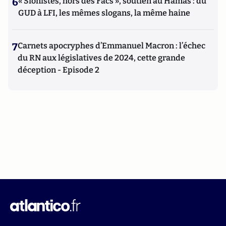
6
« Sionistes, hors des Facs », soutien au Hamas : du
GUD à LFI, les mêmes slogans, la même haine
7
Carnets apocryphes d’Emmanuel Macron : l’échec
du RN aux législatives de 2024, cette grande
déception - Episode 2