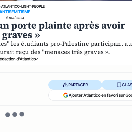
›
ATLANTICO-LIGHT
›
PEOPLE
ANTISEMITISME
6 mai 2024
n porte plainte après avoir
 graves »
tes" les étudiants pro-Palestine participant a
urait reçu des "menaces très graves ».
édaction d'Atlantico
PARTAGER
CLAS
Ajouter Atlantico en favori sur Go