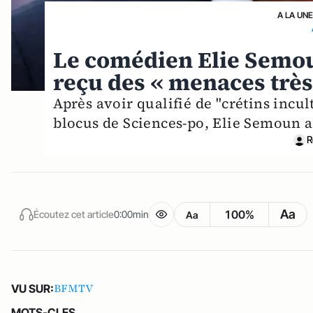
A LA UNE
Le comédien Elie Semou
reçu des « menaces très
Après avoir qualifié de "crétins incul
blocus de Sciences-po, Elie Semoun a
R
Aa
100%
Écoutez cet article
0:00min
Aa
BFMTV
VU SUR:
MOTS-CLES