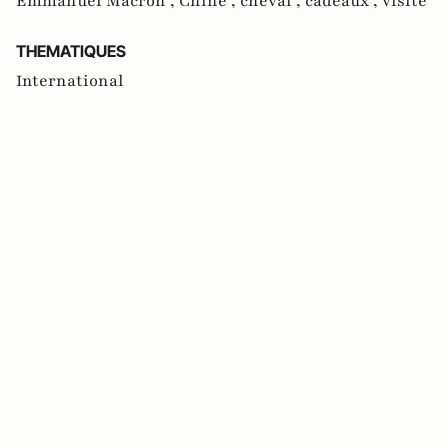
Emmanuel Macron ,
Chine ,
cheval ,
cadeaux ,
visite
THEMATIQUES
International