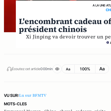
A LA UNE
›
AT
CH
L'encombrant cadeau o
président chinois
Xi Jinping va devoir trouver un p
Aa
100%
Écoutez cet article
0:00min
Aa
Lu sur BFMTV
VU SUR:
MOTS-CLES