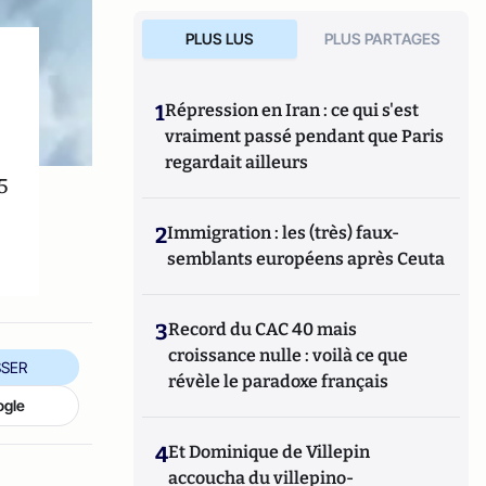
PLUS LUS
PLUS PARTAGES
1
Répression en Iran : ce qui s'est
vraiment passé pendant que Paris
regardait ailleurs
5
2
Immigration : les (très) faux-
semblants européens après Ceuta
3
Record du CAC 40 mais
croissance nulle : voilà ce que
SER
révèle le paradoxe français
ogle
4
Et Dominique de Villepin
accoucha du villepino-