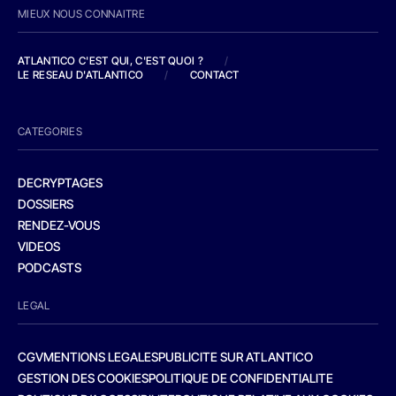
MIEUX NOUS CONNAITRE
ATLANTICO C'EST QUI, C'EST QUOI ?
/
LE RESEAU D'ATLANTICO
/
CONTACT
CATEGORIES
DECRYPTAGES
DOSSIERS
RENDEZ-VOUS
VIDEOS
PODCASTS
LEGAL
CGV
MENTIONS LEGALES
PUBLICITE SUR ATLANTICO
GESTION DES COOKIES
POLITIQUE DE CONFIDENTIALITE