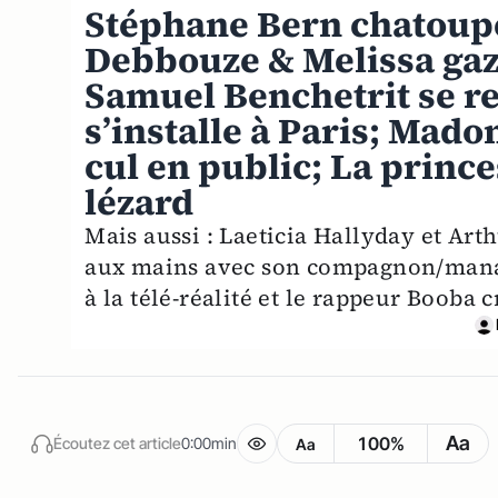
Stéphane Bern chatoup
Debbouze & Melissa gaz
Samuel Benchetrit se r
s’installe à Paris; Mado
cul en public; La princ
lézard
Mais aussi : Laeticia Hallyday et Art
aux mains avec son compagnon/manag
à la télé-réalité et le rappeur Booba c
Aa
100%
Écoutez cet article
0:00min
Aa