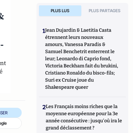
PLUS LUS
PLUS PARTAGES
&
1
Jean Dujardin & Laetitia Casta
étrennent leurs nouveaux
-
amours, Vanessa Paradis &
Samuel Benchetrit enterrent le
leur; Leonardo di Caprio fond,
ent
Victoria Beckham fait du brukini,
é
Cristiano Ronaldo du bisco-fils;
Suri ex Cruise joue du
Shakespeare queer
2
Les Français moins riches que la
SER
moyenne européenne pour la 3e
année consécutive : jusqu'où ira le
ogle
grand déclassement ?