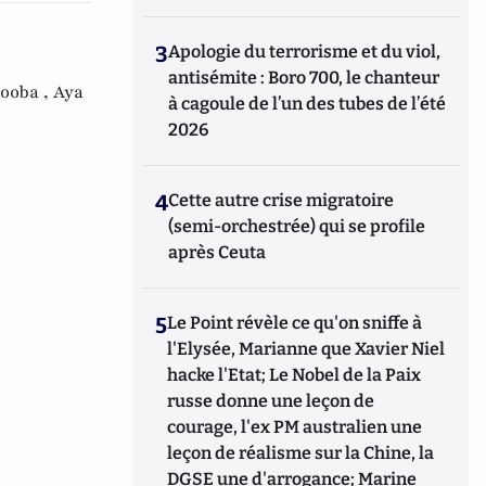
3
Apologie du terrorisme et du viol,
antisémite : Boro 700, le chanteur
ooba ,
Aya
à cagoule de l’un des tubes de l’été
2026
4
Cette autre crise migratoire
(semi-orchestrée) qui se profile
après Ceuta
5
Le Point révèle ce qu'on sniffe à
l'Elysée, Marianne que Xavier Niel
hacke l'Etat; Le Nobel de la Paix
russe donne une leçon de
courage, l'ex PM australien une
leçon de réalisme sur la Chine, la
DGSE une d'arrogance; Marine