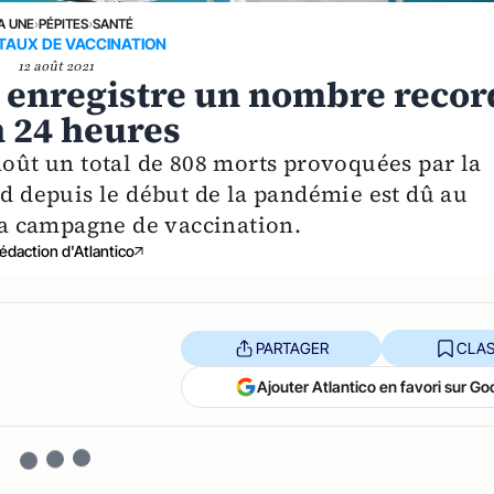
A UNE
›
PÉPITES
›
SANTÉ
 TAUX DE VACCINATION
12 août 2021
ie enregistre un nombre recor
n 24 heures
août un total de 808 morts provoquées par la
rd depuis le début de la pandémie est dû au
 la campagne de vaccination.
édaction d'Atlantico
PARTAGER
CLAS
Ajouter Atlantico en favori sur Go