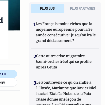
PLUS LUS
PLUS PARTAGES
d
1
Les Français moins riches que la
moyenne européenne pour la 3e
année consécutive : jusqu'où ira le
grand déclassement ?
2
Cette autre crise migratoire
(semi-orchestrée) qui se profile
après Ceuta
SER
3
Le Point révèle ce qu'on sniffe à
ogle
l'Elysée, Marianne que Xavier Niel
hacke l'Etat; Le Nobel de la Paix
russe donne une leçon de
courage, l'ex PM australien une