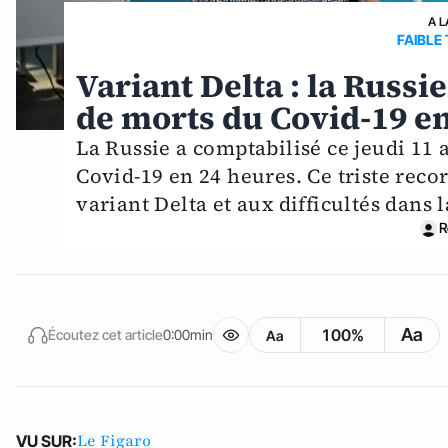
A L
FAIBLE
Variant Delta : la Russ
de morts du Covid-19 e
La Russie a comptabilisé ce jeudi 11 
Covid-19 en 24 heures. Ce triste reco
variant Delta et aux difficultés dans
R
Aa
100%
Écoutez cet article
0:00min
Aa
Le Figaro
VU SUR: