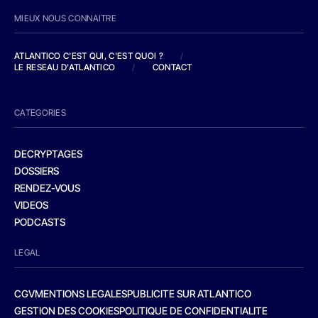
MIEUX NOUS CONNAITRE
ATLANTICO C'EST QUI, C'EST QUOI ?
/
LE RESEAU D'ATLANTICO
/
CONTACT
CATEGORIES
DECRYPTAGES
DOSSIERS
RENDEZ-VOUS
VIDEOS
PODCASTS
LEGAL
CGV
MENTIONS LEGALES
PUBLICITE SUR ATLANTICO
GESTION DES COOKIES
POLITIQUE DE CONFIDENTIALITE