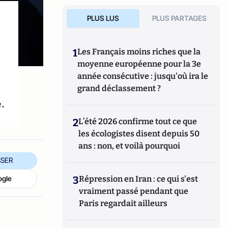
PLUS LUS
PLUS PARTAGES
1
Les Français moins riches que la
moyenne européenne pour la 3e
année consécutive : jusqu'où ira le
grand déclassement ?
.
2
L’été 2026 confirme tout ce que
les écologistes disent depuis 50
ans : non, et voilà pourquoi
SER
ogle
3
Répression en Iran : ce qui s'est
vraiment passé pendant que
Paris regardait ailleurs