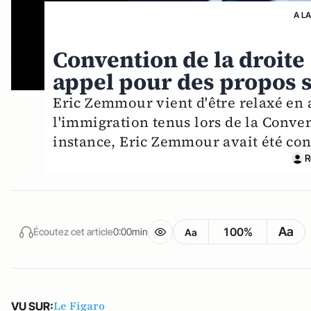
A L
Convention de la droite
appel pour des propos s
Eric Zemmour vient d'être relaxé en a
l'immigration tenus lors de la Conve
instance, Eric Zemmour avait été co
R
Aa
100%
Écoutez cet article
0:00min
Aa
Le Figaro
VU SUR: