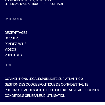
ATLANTICO C'EST QUI, C'EST QUOI ?
/
LE RESEAU D'ATLANTICO
/
CONTACT
CATEGORIES
DECRYPTAGES
DOSSIERS
RENDEZ-VOUS
VIDEOS
PODCASTS
LEGAL
CGV
MENTIONS LEGALES
PUBLICITE SUR ATLANTICO
GESTION DES COOKIES
POLITIQUE DE CONFIDENTIALITE
POLITIQUE D’ACCESSIBILITE
POLITIQUE RELATIVE AUX COOKIES
CONDITIONS GENERALES D’UTILISATION