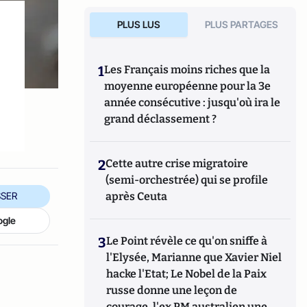
PLUS LUS
PLUS PARTAGES
1
Les Français moins riches que la
moyenne européenne pour la 3e
année consécutive : jusqu'où ira le
grand déclassement ?
2
Cette autre crise migratoire
(semi-orchestrée) qui se profile
après Ceuta
SER
ogle
3
Le Point révèle ce qu'on sniffe à
l'Elysée, Marianne que Xavier Niel
hacke l'Etat; Le Nobel de la Paix
russe donne une leçon de
courage, l'ex PM australien une