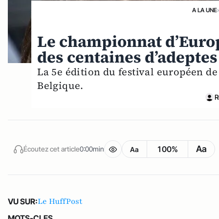
A LA UNE
Le championnat d’Europ
des centaines d’adeptes
La 5e édition du festival européen de
Belgique.
R
Aa
100%
Écoutez cet article
0:00min
Aa
Le HuffPost
VU SUR:
MOTS-CLES