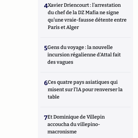
4
Xavier Driencourt : l’arrestation
du chef de la DZ Mafia ne signe
qu’une vraie-fausse détente entre
Paris et Alger
5
Gens du voyage : la nouvelle
incursion régalienne d'Attal fait
des vagues
6
Ces quatre pays asiatiques qui
misent sur l’IA pour renverser la
table
7
Et Dominique de Villepin
accoucha du villepino-
macronisme