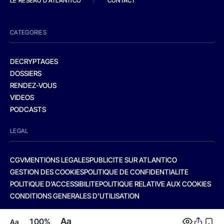
LE RESEAU D'ATLANTICO
/
CONTACT
CATEGORIES
DECRYPTAGES
DOSSIERS
RENDEZ-VOUS
VIDEOS
PODCASTS
LEGAL
CGV
MENTIONS LEGALES
PUBLICITE SUR ATLANTICO
GESTION DES COOKIES
POLITIQUE DE CONFIDENTIALITE
POLITIQUE D’ACCESSIBILITE
POLITIQUE RELATIVE AUX COOKIES
CONDITIONS GENERALES D’UTILISATION
Aa
100%
Aa