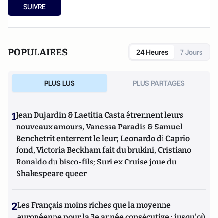
SUIVRE
POPULAIRES
24 Heures
7 Jours
PLUS LUS
PLUS PARTAGES
1
Jean Dujardin & Laetitia Casta étrennent leurs
nouveaux amours, Vanessa Paradis & Samuel
Benchetrit enterrent le leur; Leonardo di Caprio
fond, Victoria Beckham fait du brukini, Cristiano
Ronaldo du bisco-fils; Suri ex Cruise joue du
Shakespeare queer
2
Les Français moins riches que la moyenne
européenne pour la 3e année consécutive : jusqu'où