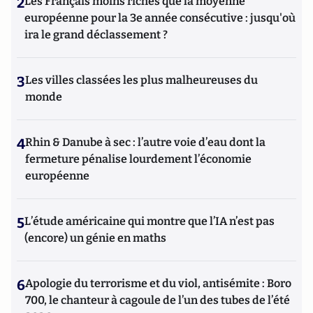
2
Les Français moins riches que la moyenne
européenne pour la 3e année consécutive : jusqu'où
ira le grand déclassement ?
3
Les villes classées les plus malheureuses du
monde
4
Rhin & Danube à sec : l’autre voie d’eau dont la
fermeture pénalise lourdement l’économie
européenne
5
L’étude américaine qui montre que l’IA n’est pas
(encore) un génie en maths
6
Apologie du terrorisme et du viol, antisémite : Boro
700, le chanteur à cagoule de l’un des tubes de l’été