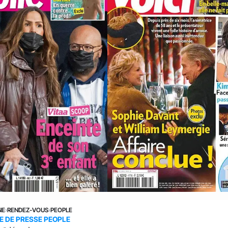
NE
›
RENDEZ-VOUS
›
PEOPLE
E DE PRESSE PEOPLE