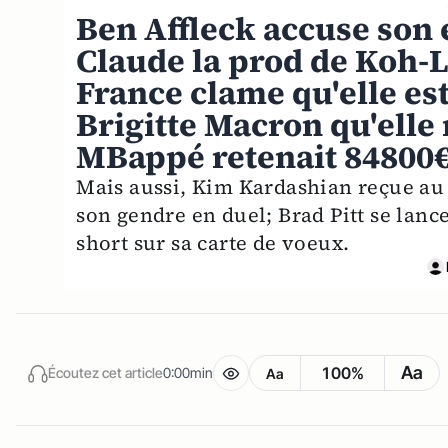
Ben Affleck accuse son e
Claude la prod de Koh-L
France clame qu'elle est
Brigitte Macron qu'ell
MBappé retenait 84800€ 
Mais aussi, Kim Kardashian reçue a
son gendre en duel; Brad Pitt se lanc
short sur sa carte de voeux.
Aa
100%
Écoutez cet article
0:00min
Aa