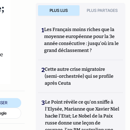
;
PLUS LUS
PLUS PARTAGES
1
Les Français moins riches que la
moyenne européenne pour la 3e
année consécutive : jusqu'où ira le
grand déclassement ?
ue
2
Cette autre crise migratoire
(semi-orchestrée) qui se profile
après Ceuta
3
Le Point révèle ce qu'on sniffe à
SER
l'Elysée, Marianne que Xavier Niel
ogle
hacke l'Etat; Le Nobel de la Paix
russe donne une leçon de
courage, l'ex PM australien une