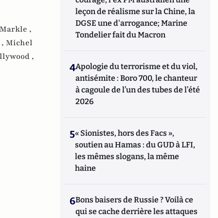
leçon de réalisme sur la Chine, la
DGSE une d'arrogance; Marine
Markle ,
Tondelier fait du Macron
 ,
Michel
llywood ,
4
Apologie du terrorisme et du viol,
antisémite : Boro 700, le chanteur
à cagoule de l’un des tubes de l’été
2026
5
« Sionistes, hors des Facs »,
soutien au Hamas : du GUD à LFI,
les mêmes slogans, la même
haine
6
Bons baisers de Russie ? Voilà ce
qui se cache derrière les attaques