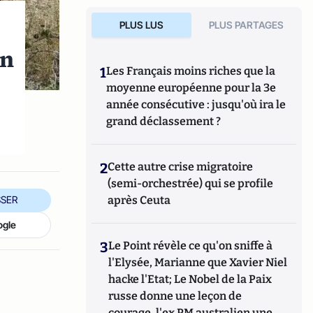
PLUS LUS
PLUS PARTAGES
en
1
Les Français moins riches que la
moyenne européenne pour la 3e
année consécutive : jusqu'où ira le
grand déclassement ?
2
Cette autre crise migratoire
(semi-orchestrée) qui se profile
après Ceuta
SER
ogle
3
Le Point révèle ce qu'on sniffe à
l'Elysée, Marianne que Xavier Niel
hacke l'Etat; Le Nobel de la Paix
russe donne une leçon de
courage, l'ex PM australien une