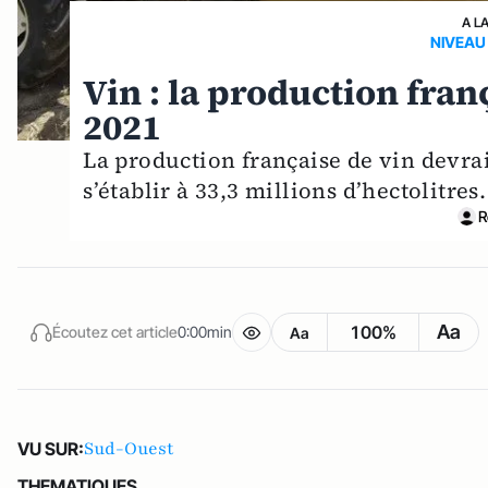
A L
NIVEAU
Vin : la production fra
2021
La production française de vin devra
s’établir à 33,3 millions d’hectolitres
R
Aa
100%
Écoutez cet article
0:00min
Aa
Sud-Ouest
VU SUR:
THEMATIQUES