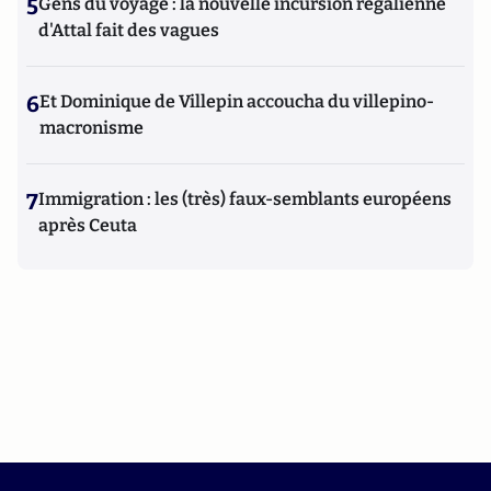
5
Gens du voyage : la nouvelle incursion régalienne
d'Attal fait des vagues
6
Et Dominique de Villepin accoucha du villepino-
macronisme
7
Immigration : les (très) faux-semblants européens
après Ceuta