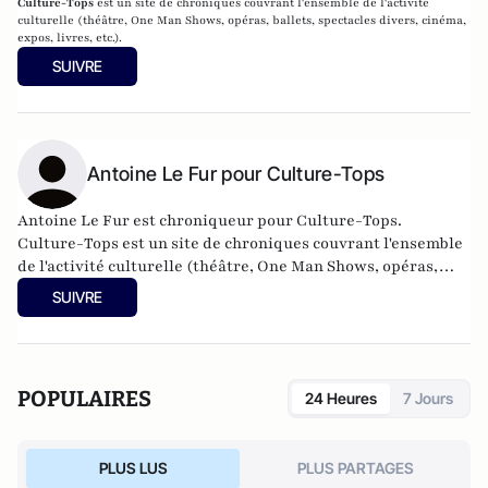
Culture-Tops
est un site de chroniques couvrant l'ensemble de l'activité
culturelle (théâtre, One Man Shows, opéras, ballets, spectacles divers, cinéma,
expos, livres, etc.).
SUIVRE
Antoine Le Fur pour Culture-Tops
Antoine Le Fur est chroniqueur pour Culture-Tops.
Culture-Tops
est un site de chroniques couvrant l'ensemble
de l'activité culturelle (théâtre, One Man Shows, opéras,
ballets, spectacles divers, cinéma, expos, livres, etc.).
SUIVRE
POPULAIRES
24 Heures
7 Jours
PLUS LUS
PLUS PARTAGES