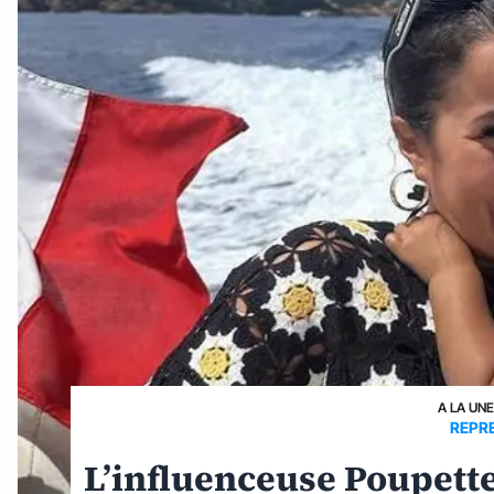
A LA UNE
REPR
L’influenceuse Poupett