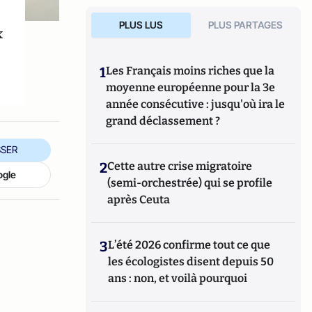
PLUS LUS
PLUS PARTAGES
x
1
Les Français moins riches que la
moyenne européenne pour la 3e
année consécutive : jusqu'où ira le
grand déclassement ?
SER
2
Cette autre crise migratoire
ogle
(semi-orchestrée) qui se profile
après Ceuta
3
L’été 2026 confirme tout ce que
les écologistes disent depuis 50
ans : non, et voilà pourquoi