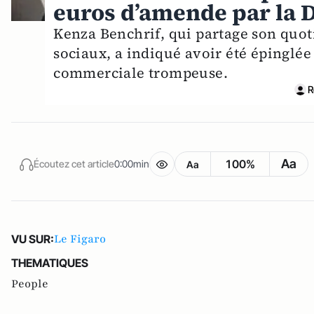
euros d’amende par la
Kenza Benchrif, qui partage son quoti
sociaux, a indiqué avoir été épinglée
commerciale trompeuse.
R
Aa
100%
Écoutez cet article
0:00min
Aa
Le Figaro
VU SUR:
THEMATIQUES
People