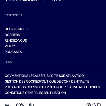
LE RESEAU D'ATLANTICO
/
CONTACT
CATEGORIES
DECRYPTAGES
DOSSIERS
RENDEZ-VOUS
VIDEOS
PODCASTS
LEGAL
CGV
MENTIONS LEGALES
PUBLICITE SUR ATLANTICO
GESTION DES COOKIES
POLITIQUE DE CONFIDENTIALITE
POLITIQUE D’ACCESSIBILITE
POLITIQUE RELATIVE AUX COOKIES
CONDITIONS GENERALES D’UTILISATION
Aa
100%
Aa