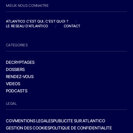
MIEUX NOUS CONNAITRE
ATLANTICO C'EST QUI, C'EST QUOI ?
/
LE RESEAU D'ATLANTICO
/
CONTACT
CATEGORIES
DECRYPTAGES
DOSSIERS
RENDEZ-VOUS
VIDEOS
PODCASTS
LEGAL
CGV
MENTIONS LEGALES
PUBLICITE SUR ATLANTICO
GESTION DES COOKIES
POLITIQUE DE CONFIDENTIALITE