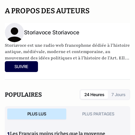
A PROPOS DES AUTEURS
Storiavoce Storiavoce
Storiavoce est une radio web francophone dédiée à l’histoire
antique, médiévale, moderne et contemporaine, au
mouvement des idées politiques et à l’histoire de l’Art. Elle
vise à mettre en lumière les événements majeurs de
SUIVRE
l’Histoire, auxquels sont associées des grandes figures,
ainsi que les grands courants intellectuels. Pour cela, elle
donne la parole aux meilleurs spécialistes des sujets
abordés. Storiavoce est une marque l’association Voxistoria
POPULAIRES
24 Heures
7 Jours
fondée par Christophe Dickès
PLUS LUS
PLUS PARTAGES
1
Les Français moins riches que la moyenne