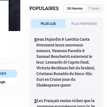
POPULAIRES
24 Heures
7 Jours
PLUS LUS
PLUS PARTAGES
1
Jean Dujardin & Laetitia Casta
étrennent leurs nouveaux
amours, Vanessa Paradis &
Samuel Benchetrit enterrent le
leur; Leonardo di Caprio fond,
Victoria Beckham fait du brukini,
SER
Cristiano Ronaldo du bisco-fils;
Suri ex Cruise joue du
ogle
Shakespeare queer
2
Les Français moins riches que la
moyenne européenne pour la 3e