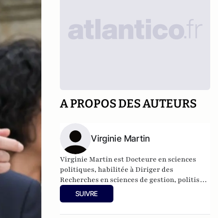
A PROPOS DES AUTEURS
Virginie Martin
Virginie Martin est Docteure en sciences
politiques, habilitée à Diriger des
Recherches en sciences de gestion, politiste,
professeure à KEDGE Business School, co-
SUIVRE
responsable du comité scientifique de la
Revue Politique et Parlementaire.